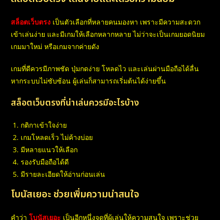
สล็อตเว็บตรง
เป็นตัวเลือกที่หลายคนมองหา เพราะมีความสะดวก
เข้าเล่นง่าย และมีเกมให้เลือกหลากหลาย ไม่ว่าจะเป็นเกมยอดนิยม
เกมมาใหม่ หรือเกมจากค่ายดัง
เกมที่ดีควรมีภาพชัด ปุ่มกดง่าย โหลดไว และเล่นผ่านมือถือได้ลื่น
หากระบบไม่ซับซ้อน ผู้เล่นก็สามารถเริ่มต้นได้ง่ายขึ้น
สล็อตเว็บตรงที่น่าเล่นควรมีอะไรบ้าง
กติกาเข้าใจง่าย
เกมโหลดเร็ว ไม่ค้างบ่อย
มีหลายแนวให้เลือก
รองรับมือถือได้ดี
มีรายละเอียดให้อ่านก่อนเล่น
โบนัสเยอะ ช่วยเพิ่มความน่าสนใจ
คำว่า
โบนัสเยอะ
เป็นอีกหนึ่งจุดที่ผู้เล่นให้ความสนใจ เพราะช่วย