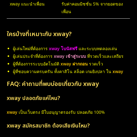
xway แนะนำเพื่อน
รับค่าคอมมิชชั่น 5% จากยอดของ
เพื่อน
ใครบ้างที่เหมาะกับ xway?
ผู้เล่นใหม่ที่ต้องการ
xway โบนัสฟรี
และระบบทดลองเล่น
ผู้เล่นประจำที่ต้องการ
xway เข้าสู่ระบบ
ที่รวดเร็วและเสถียร
ผู้ที่ต้องการระบบอัตโนมัติ
xway ฝากถอน
รวดเร็ว
ผู้ที่ชอบความครบครัน ทั้งคาสิโน สล็อต เกมยิงปลา ใน
xway
FAQ: คำถามที่พบบ่อยเกี่ยวกับ xway
xway ปลอดภัยแค่ไหน?
xway
เป็นเว็บตรง มีใบอนุญาตรองรับ ปลอดภัย 100%
xway สมัครสมาชิก ต้องเสียเงินไหม?