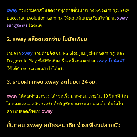
xway
รวบรวมคาสิโนสดจากทุกค่ายชั้นนำอย่าง SA Gaming, Sexy
Baccarat, Evolution Gaming ให้คุณเล่นแบบเรียลไทม์ผ่าน
xway
เข้าสู่ระบบ
ได้ทันที
2. xway สล็อตแตกง่าย โบนัสเพียบ
เกมจาก
xway
รวมค่ายดังเช่น PG Slot, JILI, Joker Gaming, และ
Pragmatic Play ซึ่งมีชื่อเสียงเรื่องสล็อตแตกบ่อย
xway โบนัสฟรี
ใช้ได้กับทุกเกม ถอนกำไรได้จริง
3. ระบบฝากถอน xway อัตโนมัติ 24 ชม.
xway
ให้คุณทำธุรกรรมได้รวดเร็ว ฝาก-ถอน ภายใน 10 วินาที โดย
ไม่ต้องแจ้งแอดมิน รองรับทั้งบัญชีธนาคารและวอลเล็ต มั่นใจใน
ความปลอดภัยของ
xway
ขั้นตอน xway สมัครสมาชิก ง่ายเพียงปลายนิ้ว