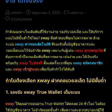
ง่าย ได้เงินจริง
admin
พฤษภาคม 3, 2025
บทความ
0 Comments
กำลังมองหาเว็บเดิมพันที่ใช้งานง่าย รองรับวอลเล็ต และให้บริการ
แบบไม่มีขั้นต่ำใช่ไหม?
xway
คือคำตอบที่คุณไม่ควรพลาด ด้วย
ระบบ
xway ฝากถอนอัตโนมัติ
ที่รองรับทั้งบัญชีธนาคารและ
วอลเล็ตแบบไร้ข้อจำกัด
xway
เหมาะกับผู้เล่น
xway ทุกเพศทุกวัย
ที่
ต้องการเข้าถึงเกมเดิมพันที่หลากหลาย เล่นง่าย และได้เงินจริง
พร้อมรับ
xway โบนัสฟรี
ตั้งแต่ครั้งแรกที่คุณ
xway สมัครสมาชิก
และ
xway เข้าสู่ระบบ
เพื่อเริ่มทำกำไรได้ทันที
ทำไมต้องเลือก xway ฝากถอนวอลเล็ต ไม่มีขั้นต่ำ
1. รองรับ xway True Wallet เต็มระบบ
xway
ให้คุณฝากถอนผ่าน True Wallet ได้ตลอด 24 ชั่วโมง ไม่ต้อง
ใช้บัญชีธนาคาร ไม่จำกัดยอดขั้นต่ำ เพิ่มความสะดวกสบายแก่ผู้ใช้