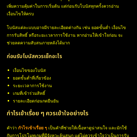
เพิ่มความคุ้มค่าในการเริ่มต้น แต่ก่อนรับโบนัสทุกครั้งควรอ่าน
เงื่อนไขให้ครบ
โบนัสแต่ละแบบอาจมีรายละเอียดต่างกัน เช่น ยอดขั้นต่ำ เงื่อนไข
การรับสิทธิ์ หรือระยะเวลาการใช้งาน หากอ่านให้เข้าใจก่อน จะ
ช่วยลดความสับสนภายหลังได้มาก
ก่อนรับโบนัสควรเช็กอะไร
เงื่อนไขของโบนัส
ยอดขั้นต่ำที่เกี่ยวข้อง
ระยะเวลาการใช้งาน
เกมที่เข้าร่วมสิทธิ์
รายละเอียดก่อนกดยืนยัน
กำไรเข้าเรื่อย ๆ ควรเข้าใจอย่างไร
คำว่า
กำไรเข้าเรื่อย ๆ
เป็นคำที่ช่วยให้เนื้อหาดูน่าสนใจ และมักใช้
กับการโปรโมทเกมที่มีจังหวะลุ้นสนุก แต่ไม่ควรเข้าใจว่าเป็นการรับ