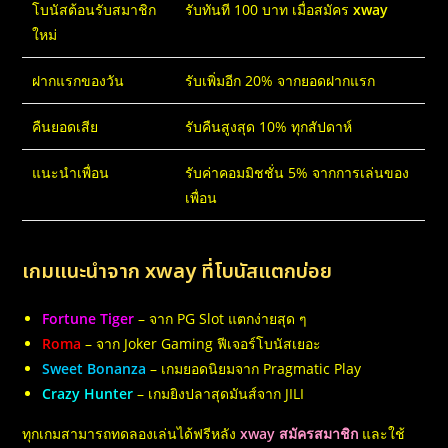
โบนัสต้อนรับสมาชิก
รับทันที 100 บาท เมื่อสมัคร
xway
ใหม่
ฝากแรกของวัน
รับเพิ่มอีก 20% จากยอดฝากแรก
คืนยอดเสีย
รับคืนสูงสุด 10% ทุกสัปดาห์
แนะนำเพื่อน
รับค่าคอมมิชชั่น 5% จากการเล่นของ
เพื่อน
เกมแนะนำจาก xway ที่โบนัสแตกบ่อย
Fortune Tiger
– จาก PG Slot แตกง่ายสุด ๆ
Roma
– จาก Joker Gaming ฟีเจอร์โบนัสเยอะ
Sweet Bonanza
– เกมยอดนิยมจาก Pragmatic Play
Crazy Hunter
– เกมยิงปลาสุดมันส์จาก JILI
ทุกเกมสามารถทดลองเล่นได้ฟรีหลัง
xway สมัครสมาชิก
และใช้