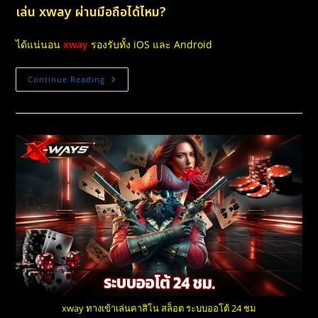
เล่น xway ผ่านมือถือได้ไหม?
ได้แน่นอน
xway
รองรับทั้ง iOS และ Android
Continue Reading
xway ทางเข้าเล่นคาสิโน สล็อต ระบบออโต้ 24 ชม