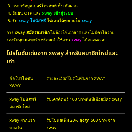
กรอกข้อมูลเบอร์โทรศัพท์ ตั้งรหัสผ่าน
ยืนยัน OTP และ
xway เข้าสู่ระบบ
รับ
xway โบนัสฟรี
ใช้เล่นได้ทุกเกมใน
xway
การ
xway สมัครสมาชิก
ไม่ต้องใช้เอกสาร และไม่มีค่าใช้จ่าย
รองรับทุกเพศทุกวัย พร้อมเข้าใช้งาน
xway
ได้ตลอดเวลา
โปรโมชั่นเด่นจาก xway สำหรับสมาชิกใหม่และ
เก่า
ชื่อโปรโมชั่น
รายละเอียดโปรโมชั่นจาก XWAY
XWAY
xway โบนัสฟรี
รับเครดิตฟรี 100 บาททันทีเมื่อสมัคร xway
สมาชิกใหม่
xway ฝากแรก
รับโบนัสเพิ่ม 20% สูงสุด 500 บาท จาก
ของวัน
xway