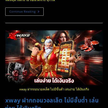
Continue Reading
xway ฝากถอนวอลเล็ต ไม่มีขั้นต่ำ เล่นง่าย ได้เงินจริง
xway ฝากถอนวอลเล็ต ไม่มีขั้นต่ำ เล่น