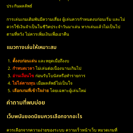
ประกันผลลัพธ์
การเล่นเกมเดิมพันมีความเสี่ยง ผู้เล่นควรกำหนดงบก่อนเริ่ม และไม่
ควรใช้เงินจำเป็นในชีวิตประจำวันมาเล่น หากเล่นแล้วไม่เป็นไป
ตามที่หวัง ไม่ควรเพิ่มเงินเพื่อเอาคืน
แนวทางเล่นให้เหมาะสม
ตั้งงบก่อนเล่น
และหยุดเมื่อถึงงบ
กำหนดเวลา
ไม่เล่นต่อเนื่องนานเกินไป
อ่านเงื่อนไข
ก่อนรับโบนัสหรือทำรายการ
ไม่ไล่ตามทุน
เมื่อผลลัพธ์ไม่เป็นใจ
เลือกเกมที่เข้าใจง่าย
โดยเฉพาะผู้เล่นใหม่
คำถามที่พบบ่อย
เว็บพนันยอดนิยมควรเลือกจากอะไร
ควรเลือกจากความง่ายของระบบ ความเร็วหน้าเว็บ หมวดเกมที่