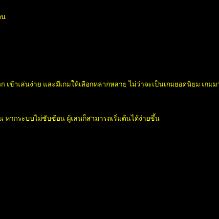
อน
 เข้าเล่นง่าย และมีเกมให้เลือกหลากหลาย ไม่ว่าจะเป็นเกมยอดนิยม เกมม
น หากระบบไม่ซับซ้อน ผู้เล่นก็สามารถเริ่มต้นได้ง่ายขึ้น