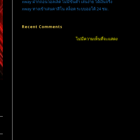
xway ฝากถอนวอลเล็ต ไม่มีขั้นต่ำ เล่นง่าย ได้เงินจริง
xway ทางเข้าเล่นคาสิโน สล็อต ระบบออโต้ 24 ชม.
Recent Comments
ไม่มีความเห็นที่จะแสดง