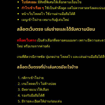
โบนัสเยอะ
มีสิทธิ์พิเศษให้เลือกตามเงื่อนไข
กำไรเข้าเรื่อย ๆ
ใช้เป็นคำดึงดูด แต่ไม่ควรคาดหวังผลแน่น
หน้าเว็บโหลดไว ใช้งานผ่านมือถือได้ดี
เมนูเข้าใจง่าย เหมาะกับผู้เล่นใหม่
สล็อตเว็บตรง เล่นง่ายและได้รับความนิยม
สล็อตเว็บตรง
เป็นตัวเลือกที่หลายคนมองหา เพราะมีความสะดวก
ใหม่ หรือเกมจากค่ายดัง
เกมที่ดีควรมีภาพชัด ปุ่มกดง่าย โหลดไว และเล่นผ่านมือถือได้ลื่
สล็อตเว็บตรงที่น่าเล่นควรมีอะไรบ้าง
กติกาเข้าใจง่าย
เกมโหลดเร็ว ไม่ค้างบ่อย
มีหลายแนวให้เลือก
รองรับมือถือได้ดี
มีรายละเอียดให้อ่านก่อนเล่น