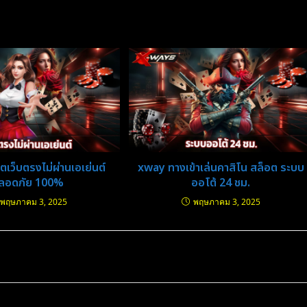
เว็บตรงไม่ผ่านเอเย่นต์
xway ทางเข้าเล่นคาสิโน สล็อต ระบบ
ลอดภัย 100%
ออโต้ 24 ชม.
พฤษภาคม 3, 2025
พฤษภาคม 3, 2025