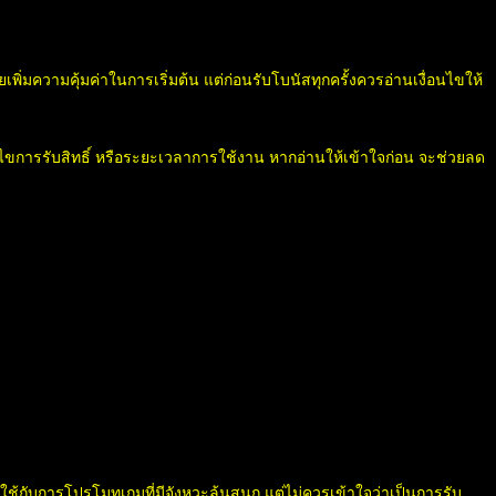
ยเพิ่มความคุ้มค่าในการเริ่มต้น แต่ก่อนรับโบนัสทุกครั้งควรอ่านเงื่อนไขให้
นไขการรับสิทธิ์ หรือระยะเวลาการใช้งาน หากอ่านให้เข้าใจก่อน จะช่วยลด
กใช้กับการโปรโมทเกมที่มีจังหวะลุ้นสนุก แต่ไม่ควรเข้าใจว่าเป็นการรับ