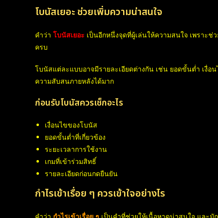
โบนัสเยอะ ช่วยเพิ่มความน่าสนใจ
คำว่า
โบนัสเยอะ
เป็นอีกหนึ่งจุดที่ผู้เล่นให้ความสนใจ เพราะช่ว
ครบ
โบนัสแต่ละแบบอาจมีรายละเอียดต่างกัน เช่น ยอดขั้นต่ำ เงื่อ
ความสับสนภายหลังได้มาก
ก่อนรับโบนัสควรเช็กอะไร
เงื่อนไขของโบนัส
ยอดขั้นต่ำที่เกี่ยวข้อง
ระยะเวลาการใช้งาน
เกมที่เข้าร่วมสิทธิ์
รายละเอียดก่อนกดยืนยัน
กำไรเข้าเรื่อย ๆ ควรเข้าใจอย่างไร
คำว่า
กำไรเข้าเรื่อย ๆ
เป็นคำที่ช่วยให้เนื้อหาดูน่าสนใจ และมั