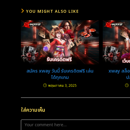
YOU MIGHT ALSO LIKE
สมัคร xway วันนี้ รับเครดิตฟรี เล่น
xway สล็อต
ได้ทุกเกม
ป
พฤษภาคม 3, 2025
ใส่ความเห็น