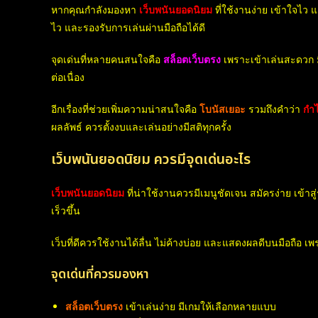
หากคุณกำลังมองหา
เว็บพนันยอดนิยม
ที่ใช้งานง่าย เข้าใจไว 
ไว และรองรับการเล่นผ่านมือถือได้ดี
จุดเด่นที่หลายคนสนใจคือ
สล็อตเว็บตรง
เพราะเข้าเล่นสะดวก ม
ต่อเนื่อง
อีกเรื่องที่ช่วยเพิ่มความน่าสนใจคือ
โบนัสเยอะ
รวมถึงคำว่า
กำไ
ผลลัพธ์ ควรตั้งงบและเล่นอย่างมีสติทุกครั้ง
เว็บพนันยอดนิยม ควรมีจุดเด่นอะไร
เว็บพนันยอดนิยม
ที่น่าใช้งานควรมีเมนูชัดเจน สมัครง่าย เข้าสู
เร็วขึ้น
เว็บที่ดีควรใช้งานได้ลื่น ไม่ค้างบ่อย และแสดงผลดีบนมือถือ เ
จุดเด่นที่ควรมองหา
สล็อตเว็บตรง
เข้าเล่นง่าย มีเกมให้เลือกหลายแบบ